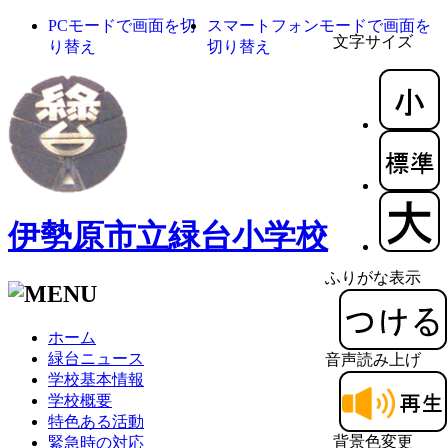
PCモードで画面を切
スマートフォンモードで画面を
文字サイズ
り替え
切り替え
伊勢原市立緑台小学校
ふりがな表示
ホーム
緑台ニュース
音声読み上げ
学校基本情報
学校概要
特色ある活動
背景色変更
緊急時の対応