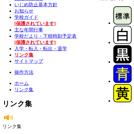
いじめ防止基本方針
お知らせ
学校ガイド
[保護されています]
主な年間行事
学校だより・下校時刻予定表
[保護されています]
入学・転入・転出・退学
リンク集
サイトマップ
操作方法
ホーム
リンク集
リンク集
リンク集