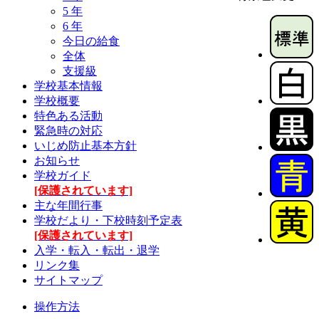
5 年
6 年
今日の給食
全体
支援級
学校基本情報
学校概要
特色ある活動
緊急時の対応
いじめ防止基本方針
お知らせ
学校ガイド
[保護されています]
主な年間行事
学校だより・下校時刻予定表
[保護されています]
入学・転入・転出・退学
リンク集
サイトマップ
操作方法